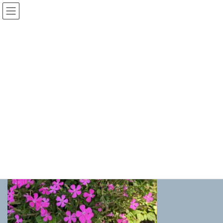
コ
ナ
(有)武藤不動産
ン
ビ
テ
ゲ
ン
ー
PXL_20230501_063030147.POR
ツ
シ
へ
ョ
TRAIT
ス
ン
キ
に
ッ
移
おすすめ物件
PXL_20230501_063030147.PORTRAIT
プ
動